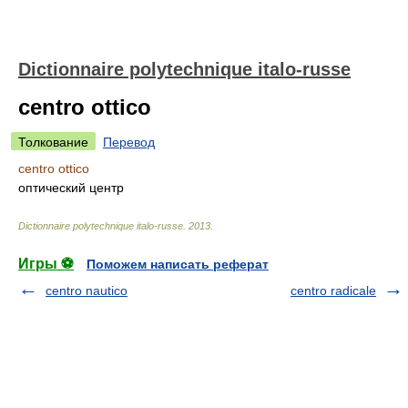
Dictionnaire polytechnique italo-russe
centro ottico
Толкование
Перевод
centro ottico
оптический центр
Dictionnaire polytechnique italo-russe
.
2013
.
Игры ⚽
Поможем написать реферат
centro nautico
centro radicale