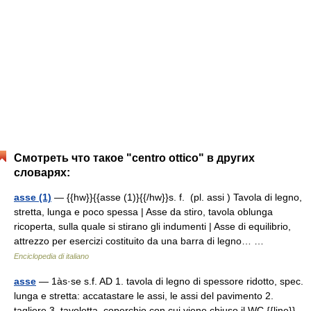
Смотреть что такое "centro ottico" в других
словарях:
asse (1)
— {{hw}}{{asse (1)}{{/hw}}s. f. (pl. assi ) Tavola di legno,
stretta, lunga e poco spessa | Asse da stiro, tavola oblunga
ricoperta, sulla quale si stirano gli indumenti | Asse di equilibrio,
attrezzo per esercizi costituito da una barra di legno… …
Enciclopedia di italiano
asse
— 1às·se s.f. AD 1. tavola di legno di spessore ridotto, spec.
lunga e stretta: accatastare le assi, le assi del pavimento 2.
tagliere 3. tavoletta, coperchio con cui viene chiuso il WC {{line}}