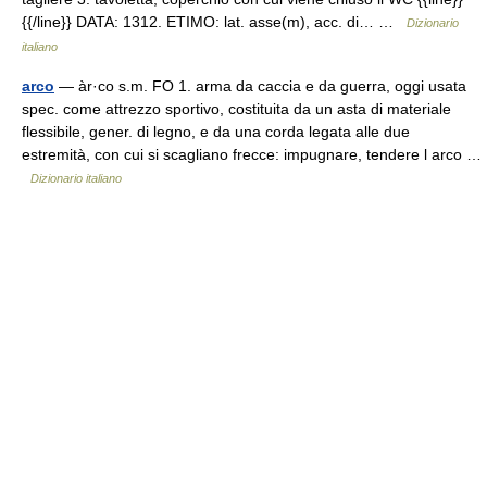
{{/line}} DATA: 1312. ETIMO: lat. asse(m), acc. di… …
Dizionario
italiano
arco
— àr·co s.m. FO 1. arma da caccia e da guerra, oggi usata
spec. come attrezzo sportivo, costituita da un asta di materiale
flessibile, gener. di legno, e da una corda legata alle due
estremità, con cui si scagliano frecce: impugnare, tendere l arco …
Dizionario italiano