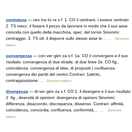
centratura
— cen·tra·tù·ra s.f. 1. CO il centrare, l essere centrato
2. TS mecc. il fissare il pezzo da lavorare in modo che il suo asse
coincida con quello della macchina, spec. del tornio Sinonimi:
centraggio. 3. TS ott. il disporre sullo stesso asse le… …
Dizionario
italiano
convergenza
— con·ver·gèn·za s.f. 1a. CO il convergere e il suo
risultato: convergenza di due strade, di due linee 1b. CO fig.,
coincidenza: convergenza di idee, di propositi | confluenza:
convergenza dei partiti del centro Contrari: 1attrito,
contrapposizione …
Dizionario italiano
divergenza
— di·ver·gèn·za s.f. CO 1. il divergere e il suo risultato
2. fig., diversità di opinioni: divergenza di opinioni Sinonimi:
differenza, disaccordo, discrepanza, dissenso. Contrari: affinità,
coincidenza, concordia, confluenza, conformità,… …
Dizionario
italiano