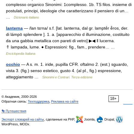
complesso organico Sinonimi: 1complesso. 1b. TS filos. insieme di
postulati, principi, ideologie che caratterizzano il pensiero di un…
…
Dizionario italiano
lanterna
— /lan tɛrna/ s.f. [lat. lanterna, dal gr. lamptḗr ē̂ros, der.
di lámpō splendere ]. 1. a. [apparecchio d illuminazione, costituito
da una gabbia metallica con pareti di vetro] ▶◀ ‖ lucerna.
⇑ lampada, lume. ● Espressioni: fig., fam., prendere… …
Enciclopedia Italiana
occhio
— A s. m. 1. iride, pupilla CFR. oftalmo 2. (est.) sguardo,
vista 3. (fig.) senso estetico, gusto 4. (al pl., fig.) espressione,
atteggiamento …
Sinonimi e Contrari. Terza edizione
© Академик, 2000-2026
18+
Обратная связь:
Техподдержка
,
Реклама на сайте
👣 Путешествия
Экспорт словарей на сайты
, сделанные на PHP,
Joomla,
Drupal,
WordPress, MODx.