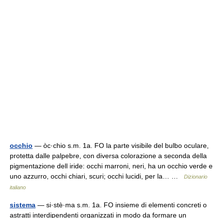
occhio
— òc·chio s.m. 1a. FO la parte visibile del bulbo oculare,
protetta dalle palpebre, con diversa colorazione a seconda della
pigmentazione dell iride: occhi marroni, neri, ha un occhio verde e
uno azzurro, occhi chiari, scuri; occhi lucidi, per la… …
Dizionario
italiano
sistema
— si·stè·ma s.m. 1a. FO insieme di elementi concreti o
astratti interdipendenti organizzati in modo da formare un